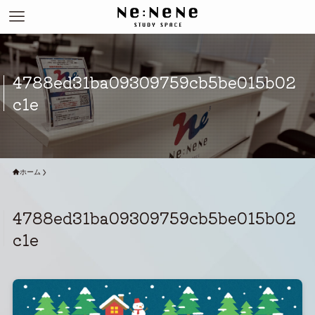
4788ed31ba09309759cb5be015b02
c1e
ホーム
4788ed31ba09309759cb5be015b02
c1e